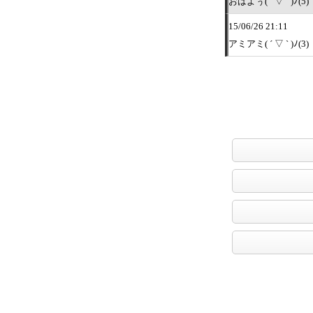
おはよぅ( ´ ▽ ` )ﾉ(5)
15/06/26 21:11
アミアミ( ´ ▽ ` )ﾉ(3)