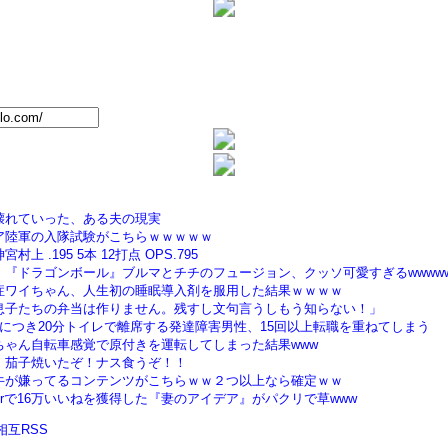
壊れていった、ある夫の現実
ア陸軍の入隊試験がこちらｗｗｗｗｗ
上 .195 5本 12打点 OPS.795
】『ドラゴンボール』ブルマとチチのフュージョン、クッソ可愛すぎるwwwww
症ワイちゃん、人生初の睡眠導入剤を服用した結果ｗｗｗｗ
息子たちの弁当は作りません。残すし文句言うしもう知らない！」
につき20分トイレで離席する発達障害男性、15回以上転職を重ねてしまう
ちゃん自転車感覚で原付きを運転してしまった結果www
！茄子焼いたぞ！ナス食うぞ！！
牛が嫌ってるコンテンツがこちらｗｗ２つ以上なら確定ｗｗ
tterで16万いいねを獲得した『妻のアイデア』がパクリで草www
r 相互RSS