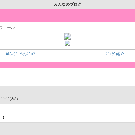
みんなのブログ
フィール
AI(♂)^_^のﾌﾟﾛﾌ
ﾌﾞﾛｸﾞ紹介
 ` )ﾉ(8)
8)