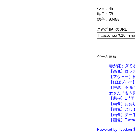
今日：45
昨日：58
総合：90455
このﾌﾞﾛｸﾞのURL
ゲーム速報
妻が嫌すぎて
【画像】ロシ
【アウェー】神宮村
【ほぼブルマ
【愕然】不眠
女さん「もう
【悲報】1時間
【画像】お婆
【画像】よし
【画像】チー
【画像】Twi
Powered by livedoo