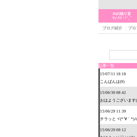
AIの独り言
by AI(♂)^_^
ブログ紹介
プロ
記事一覧
15/07/11 18:18
こんばんは(9)
15/06/30 08:42
おはようございます( ´ ▽
15/06/29 11:39
チラッとヾ(*´∀｀*)ﾉ(
15/06/29 09:12