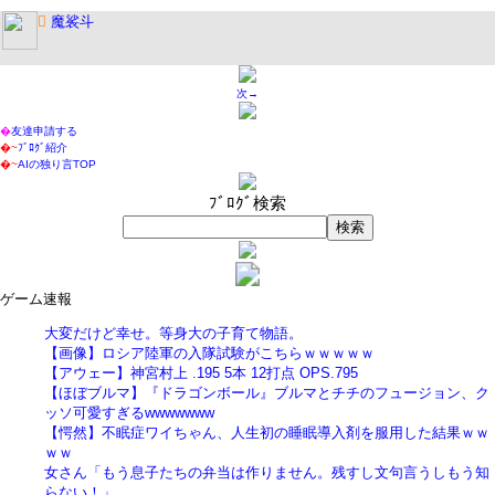

魔裟斗
次→
�
友達申請する
�~
ﾌﾞﾛｸﾞ紹介
�~
AIの独り言TOP
ﾌﾞﾛｸﾞ検索
ゲーム速報
大変だけど幸せ。等身大の子育て物語。
【画像】ロシア陸軍の入隊試験がこちらｗｗｗｗｗ
【アウェー】神宮村上 .195 5本 12打点 OPS.795
【ほぼブルマ】『ドラゴンボール』ブルマとチチのフュージョン、ク
ッソ可愛すぎるwwwwwww
【愕然】不眠症ワイちゃん、人生初の睡眠導入剤を服用した結果ｗｗ
ｗｗ
女さん「もう息子たちの弁当は作りません。残すし文句言うしもう知
らない！」