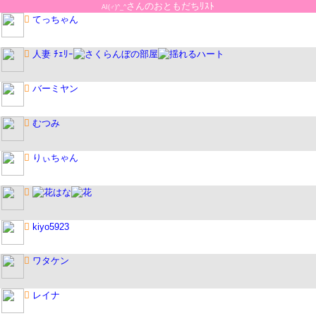
さんのおともだちﾘｽﾄ
AI(♂)^_^

てっちゃん

人妻 ﾁｪﾘｰ
の部屋

バーミヤン

むつみ

りぃちゃん

はな

kiyo5923

ワタケン

レイナ